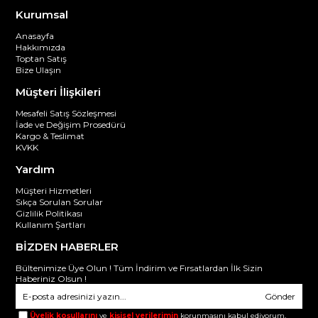
Kurumsal
Anasayfa
Hakkımızda
Toptan Satış
Bize Ulaşın
Müşteri İlişkileri
Mesafeli Satış Sözleşmesi
İade ve Değişim Prosedürü
Kargo & Teslimat
KVKK
Yardım
Müşteri Hizmetleri
Sıkça Sorulan Sorular
Gizlilik Politikası
Kullanım Şartları
BİZDEN HABERLER
Bültenimize Üye Olun ! Tüm İndirim ve Fırsatlardan İlk Sizin
Haberiniz Olsun !
Gönder
Üyelik koşullarını
ve
kişisel verilerimin
korunmasını kabul ediyorum.