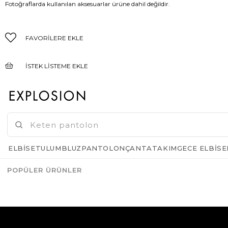
Fotoğraflarda kullanılan aksesuarlar ürüne dahil değildir.
FAVORILERE EKLE
İSTEK LISTEME EKLE
FIYAT DÜŞÜNCE HABER VER
GELINCE HABER VER
ELBISE
TULUM
BLUZ
PANTOLON
ÇANTA
TAKIM
GECE ELBISE
POPÜLER ÜRÜNLER
Azalt
Artır