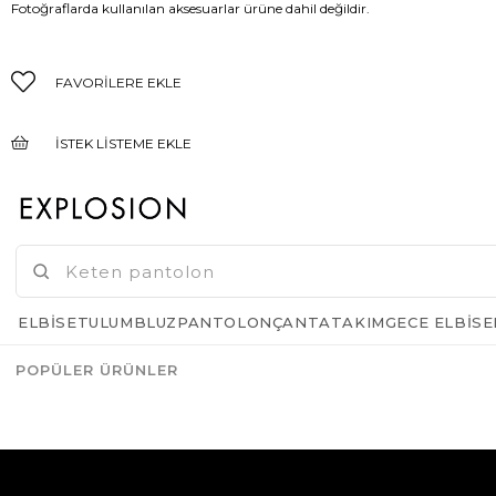
Fotoğraflarda kullanılan aksesuarlar ürüne dahil değildir.
FAVORILERE EKLE
İSTEK LISTEME EKLE
FIYAT DÜŞÜNCE HABER VER
GELINCE HABER VER
ELBISE
TULUM
BLUZ
PANTOLON
ÇANTA
TAKIM
GECE ELBISE
POPÜLER ÜRÜNLER
Azalt
Artır