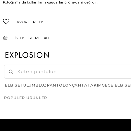
Fotoğraflarda kullanılan aksesuarlar ürüne dahil değildir.
FAVORILERE EKLE
İSTEK LISTEME EKLE
FIYAT DÜŞÜNCE HABER VER
GELINCE HABER VER
ELBISE
TULUM
BLUZ
PANTOLON
ÇANTA
TAKIM
GECE ELBISE
POPÜLER ÜRÜNLER
Azalt
Artır