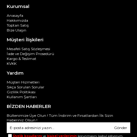
Kurumsal
Anasayfa
Hakkımızda
Toptan Satış
Bize Ulaşın
Müşteri İlişkileri
Mesafeli Satış Sözleşmesi
İade ve Değişim Prosedürü
Kargo & Teslimat
KVKK
Yardım
Müşteri Hizmetleri
Sıkça Sorulan Sorular
Gizlilik Politikası
Kullanım Şartları
BİZDEN HABERLER
Bültenimize Üye Olun ! Tüm İndirim ve Fırsatlardan İlk Sizin
Haberiniz Olsun !
Gönder
Üyelik koşullarını
ve
kişisel verilerimin
korunmasını kabul ediyorum.