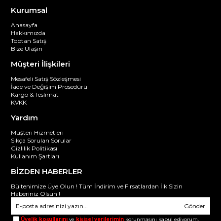
Kurumsal
Anasayfa
Hakkımızda
Toptan Satış
Bize Ulaşın
Müşteri İlişkileri
Mesafeli Satış Sözleşmesi
İade ve Değişim Prosedürü
Kargo & Teslimat
KVKK
Yardım
Müşteri Hizmetleri
Sıkça Sorulan Sorular
Gizlilik Politikası
Kullanım Şartları
BİZDEN HABERLER
Bültenimize Üye Olun ! Tüm İndirim ve Fırsatlardan İlk Sizin
Haberiniz Olsun !
Gönder
Üyelik koşullarını
ve
kişisel verilerimin
korunmasını kabul ediyorum.