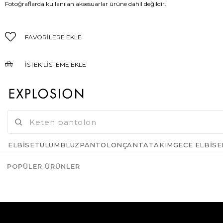
Fotoğraflarda kullanılan aksesuarlar ürüne dahil değildir.
FAVORILERE EKLE
İSTEK LISTEME EKLE
FIYAT DÜŞÜNCE HABER VER
GELINCE HABER VER
ELBISE
TULUM
BLUZ
PANTOLON
ÇANTA
TAKIM
GECE ELBISE
POPÜLER ÜRÜNLER
Azalt
Artır