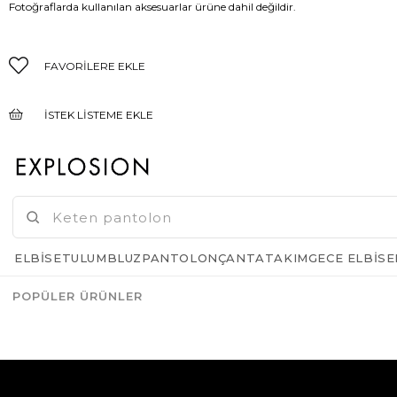
Fotoğraflarda kullanılan aksesuarlar ürüne dahil değildir.
FAVORILERE EKLE
İSTEK LISTEME EKLE
FIYAT DÜŞÜNCE HABER VER
GELINCE HABER VER
ELBISE
TULUM
BLUZ
PANTOLON
ÇANTA
TAKIM
GECE ELBISE
POPÜLER ÜRÜNLER
Azalt
Artır