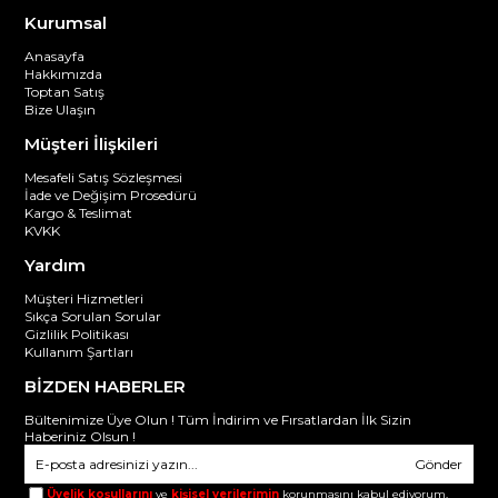
Kurumsal
Anasayfa
Hakkımızda
Toptan Satış
Bize Ulaşın
Müşteri İlişkileri
Mesafeli Satış Sözleşmesi
İade ve Değişim Prosedürü
Kargo & Teslimat
KVKK
Yardım
Müşteri Hizmetleri
Sıkça Sorulan Sorular
Gizlilik Politikası
Kullanım Şartları
BİZDEN HABERLER
Bültenimize Üye Olun ! Tüm İndirim ve Fırsatlardan İlk Sizin
Haberiniz Olsun !
Gönder
Üyelik koşullarını
ve
kişisel verilerimin
korunmasını kabul ediyorum.