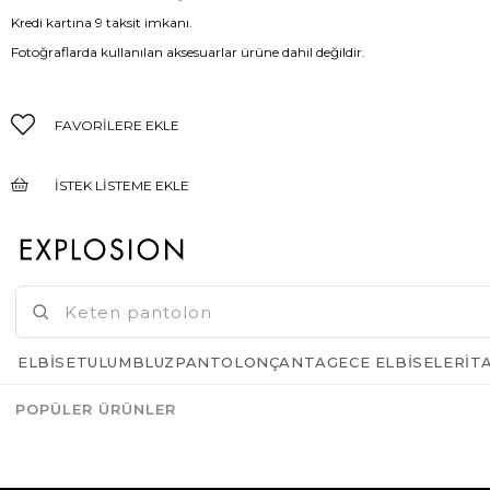
Kredi kartına 9 taksit imkanı.
Fotoğraflarda kullanılan aksesuarlar ürüne dahil değildir.
FAVORILERE EKLE
İSTEK LISTEME EKLE
FIYAT DÜŞÜNCE HABER VER
GELINCE HABER VER
ELBISE
TULUM
BLUZ
PANTOLON
ÇANTA
GECE ELBISELERI
T
POPÜLER ÜRÜNLER
Azalt
Artır