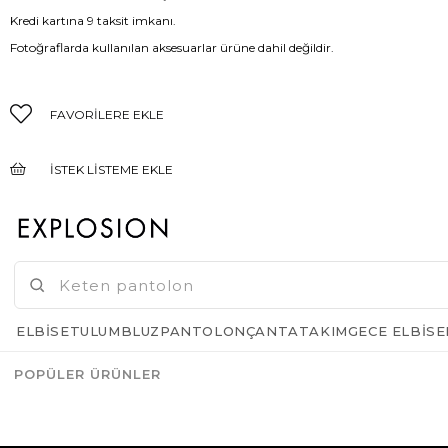
Kredi kartına 9 taksit imkanı.
Fotoğraflarda kullanılan aksesuarlar ürüne dahil değildir.
FAVORILERE EKLE
İSTEK LISTEME EKLE
FIYAT DÜŞÜNCE HABER VER
GELINCE HABER VER
ELBISE
TULUM
BLUZ
PANTOLON
ÇANTA
TAKIM
GECE ELBISE
POPÜLER ÜRÜNLER
Azalt
Artır