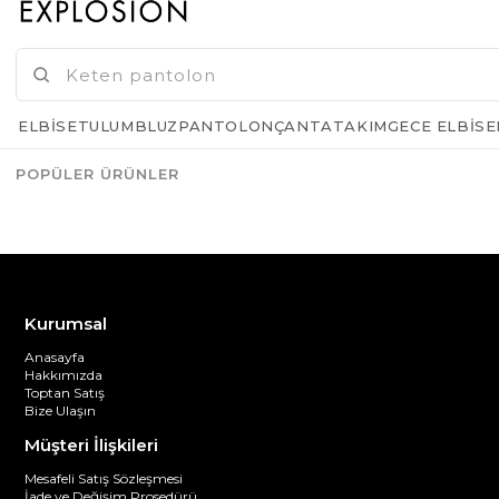
GELINCE HABER VER
ELBISE
TULUM
BLUZ
PANTOLON
ÇANTA
TAKIM
GECE ELBISE
POPÜLER ÜRÜNLER
Azalt
Artır
Kurumsal
Anasayfa
Hakkımızda
Toptan Satış
Bize Ulaşın
Müşteri İlişkileri
Mesafeli Satış Sözleşmesi
İade ve Değişim Prosedürü