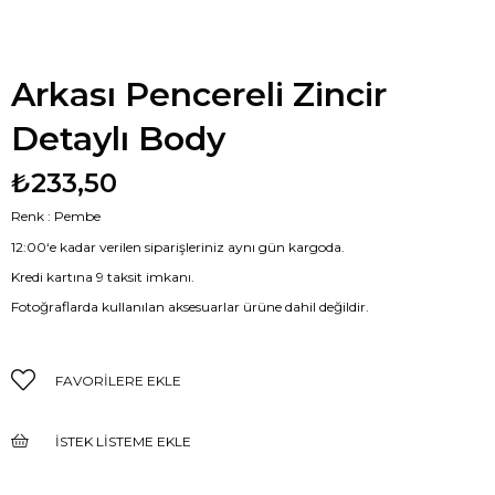
Arkası Pencereli Zincir
Detaylı Body
₺233,50
Renk : Pembe
12:00‘e kadar verilen siparişleriniz aynı gün kargoda.
Kredi kartına 9 taksit imkanı.
Fotoğraflarda kullanılan aksesuarlar ürüne dahil değildir.
FAVORILERE EKLE
İSTEK LISTEME EKLE
FIYAT DÜŞÜNCE HABER VER