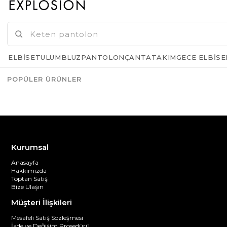
GELINCE HABER VER
ELBISE
TULUM
BLUZ
PANTOLON
ÇANTA
TAKIM
GECE ELBISE
POPÜLER ÜRÜNLER
Azalt
Artır
Kurumsal
Anasayfa
Hakkımızda
Toptan Satış
Bize Ulaşın
Müşteri İlişkileri
Mesafeli Satış Sözleşmesi
İade ve Değişim Prosedürü