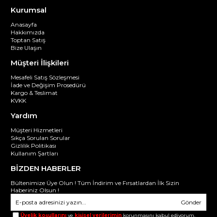
Kurumsal
Anasayfa
Hakkımızda
Toptan Satış
Bize Ulaşın
Müşteri İlişkileri
Mesafeli Satış Sözleşmesi
İade ve Değişim Prosedürü
Kargo & Teslimat
KVKK
Yardım
Müşteri Hizmetleri
Sıkça Sorulan Sorular
Gizlilik Politikası
Kullanım Şartları
BİZDEN HABERLER
Bültenimize Üye Olun ! Tüm İndirim ve Fırsatlardan İlk Sizin
Haberiniz Olsun !
Gönder
Üyelik koşullarını
ve
kişisel verilerimin
korunmasını kabul ediyorum.