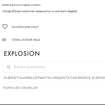
Kredi kartına 9 taksit imkanı.
Fotoğraflarda kullanılan aksesuarlar ürüne dahil değildir.
FAVORILERE EKLE
İSTEK LISTEME EKLE
FIYAT DÜŞÜNCE HABER VER
GELINCE HABER VER
ELBISE
TULUM
BLUZ
PANTOLON
ÇANTA
TAKIM
GECE ELBISE
POPÜLER ÜRÜNLER
Azalt
Artır